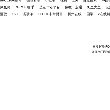
8FCCF网易号
德魄岁客
小红书
搜狐
126
百度搜索
中国
凤凰网
7FCCF知 乎
盐选作者平台
佛教一点通
阿里大鱼
元
漫歌
163
溪慕洋
1FCCF非常财富
忻州在线
国学
c在线
非常财富(FCC
备案/许可证