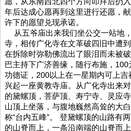
愿，从东南西北四个方向叩拜后扔入
年后达成心愿再到这里进行还愿，献
许下的愿望兑现承诺。
从五爷庙出来我们坐公交一站地，
寺，相传广化寺在文革破四旧中遭到
在拆除时弥勒佛流出了眼泪而未被破
巴主持下广济善缘，随行布施，100
功德证，200以上在一星期内可上
兴起一座黄教寺庙。从广化寺出来对
的黛螺顶，菩萨顶、寿宁寺、灵应寺
山顶上坐落，与腹地巍然高耸的大白
称“台内五峰”。 登黛螺顶的山路有
的山脊而上，一条沿南端的山脊而上