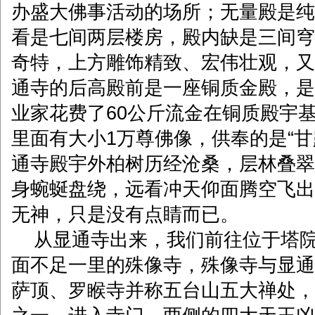
办盛大佛事活动的场所；无量殿是纯
看是七间两层楼房，殿内缺是三间穹
奇特，上方雕饰精致、宏伟壮观，又
通寺的后高殿前是一座铜质金殿，是
业家花费了60公斤流金在铜质殿宇
里面有大小1万尊佛像，供奉的是“甘
通寺殿宇外柏树历经沧桑，层林叠翠
身蜿蜒盘绕，远看冲天仰面腾空飞出
无神，只是没有点睛而已。
从显通寺出来，我们前往位于塔院
面不足一里的殊像寺，殊像寺与显通
萨顶、罗睺寺并称五台山五大禅处，