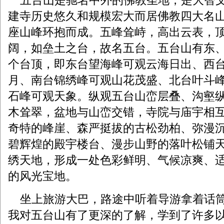
五台山是驰名中外的佛教圣地，是大智文
建寺历史悠久和规模宏大而居佛教四大名
座山峰环抱而成。五峰耸峙，高出云表，
阔，如垒土之台，故名五台。五台山有东
个台顶，即东台望海峰可观云海日出、西
月、南台锦绣峰可观山花茂盛、北台叶斗
石峰可观天象。纵观五台山峦层叠、沟壑
木耸翠，盆地与山峦交错，寺院与庙宇相
奇特的峰崖、森严挺拔的古松劲柏、弥漫
碧辉煌的殿宇楼台、漫步山野的落叶松铺
绣天地，形成一处色彩鲜明、气候凉爽、
的风光宝地。
坐上旅游大巴，路途中听着导游拿着话筒
我对五台山有了更深的了解，学到了许多