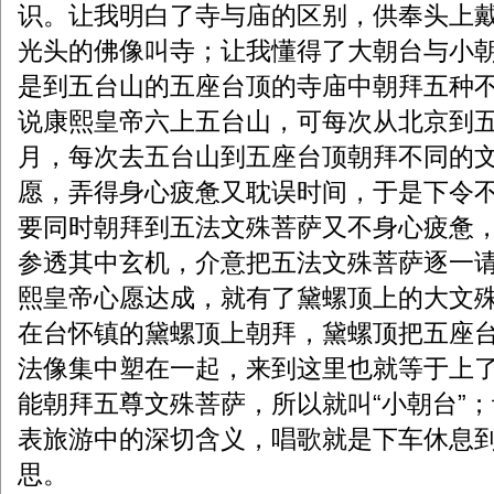
识。让我明白了寺与庙的区别，供奉头上
光头的佛像叫寺；让我懂得了大朝台与小
是到五台山的五座台顶的寺庙中朝拜五种
说康熙皇帝六上五台山，可每次从北京到
月，每次去五台山到五座台顶朝拜不同的
愿，弄得身心疲惫又耽误时间，于是下令
要同时朝拜到五法文殊菩萨又不身心疲惫
参透其中玄机，介意把五法文殊菩萨逐一
熙皇帝心愿达成，就有了黛螺顶上的大文
在台怀镇的黛螺顶上朝拜，黛螺顶把五座
法像集中塑在一起，来到这里也就等于上
能朝拜五尊文殊菩萨，所以就叫“小朝台”
表旅游中的深切含义，唱歌就是下车休息
思。