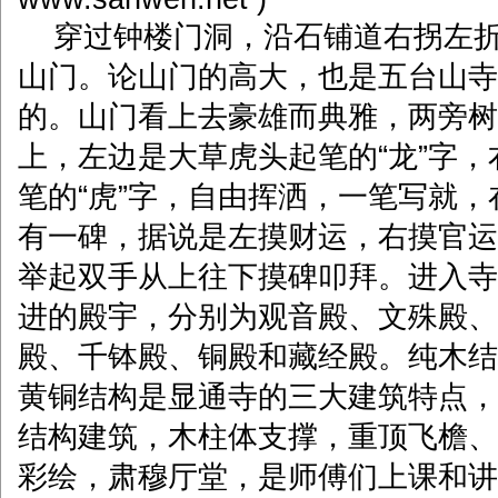
穿过钟楼门洞，沿石铺道右拐左折
山门。论山门的高大，也是五台山寺
的。山门看上去豪雄而典雅，两旁树
上，左边是大草虎头起笔的“龙”字
笔的“虎”字，自由挥洒，一笔写就
有一碑，据说是左摸财运，右摸官运
举起双手从上往下摸碑叩拜。进入寺
进的殿宇，分别为观音殿、文殊殿、
殿、千钵殿、铜殿和藏经殿。纯木结
黄铜结构是显通寺的三大建筑特点，
结构建筑，木柱体支撑，重顶飞檐、
彩绘，肃穆厅堂，是师傅们上课和讲