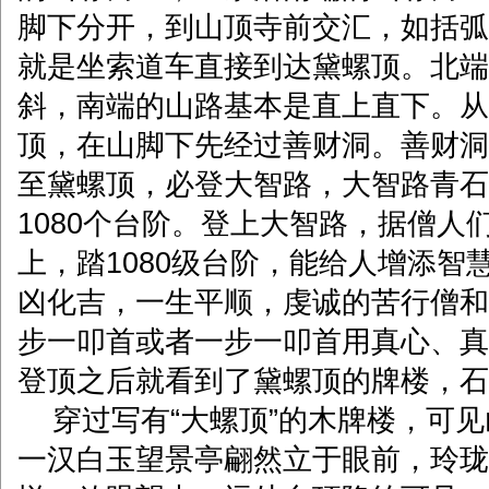
脚下分开，到山顶寺前交汇，如括弧
就是坐索道车直接到达黛螺顶。北端
斜，南端的山路基本是直上直下。从
顶，在山脚下先经过善财洞。善财洞
至黛螺顶，必登大智路，大智路青石
1080个台阶。登上大智路，据僧人
上，踏1080级台阶，能给人增添智
凶化吉，一生平顺，虔诚的苦行僧和
步一叩首或者一步一叩首用真心、真
登顶之后就看到了黛螺顶的牌楼，石
穿过写有“大螺顶”的木牌楼，可见
一汉白玉望景亭翩然立于眼前，玲珑