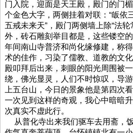
门入院，迎面是天王殿，殿门的门楣
个金色大字，两侧挂着对联：“皈依
五戒未来天”，殿门两侧墙上除“法轮
外，砖石雕刻举目都是，这些镂空的
年间南山寺普济和尚化缘修建，称得
术的佳作，习染了儒教、道教的文化
殿叩拜后出来，刺眼的阳光周围被一
绕，佛光显灵，人们不时惊叹，导游
上五台山，今日的景象他是第四次看
一次见到这样的奇观，我心中暗暗升
次真实不虚此行。
从普化寺出来我们驱车去用斋，饭
作气直奔菩萨顶。台怀镇镇北有一小