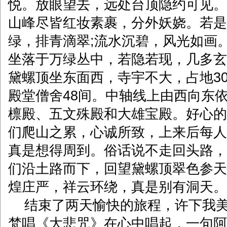
悦。放眼望去，远处台顶隐约可见。
山峰尽皆红妆素裹，分外妖娆。若是
绿，排青滴翠;流水沉碧，风光如画
坐落于万绿丛中，若隐若现，几多玄
黛螺顶坐东面西，寺宇不大，占地30
殿堂僧舍48间。中轴线上由西向东
檩殿、五文殊殿和大雄宝殿。好心的
们爬山之累，心诚所致，上来后每人
真是想得周到。俗话说不走回头路，
们沿土路而下，回望黛螺顶翠色参天
煌庄严，祥云环绕，真是别有洞天。
结束了两天愉快的旅程，许下我美
梵唱《大悲咒》在心中唱起，一句阿