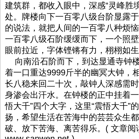
建筑群，都收入眼中，深感“灵峰胜
处。牌楼向下一百零八级台阶显露于
的说法，就把人间的一百零八种烦恼
一百零八级石阶缓缓而下，一个照壁
眼前拉近，字体铿锵有力，栩栩如生
向南沿石阶而下，到达显通寺钟楼
着一口重达9999斤半的幽冥大钟，
长八稳来回二十次，敲钟人深感需时
身渗会出汗水。在钟楼的正中挂着一
悟大千”四个大字，这里“震悟大千”
扬，希望生活在苦海中的芸芸众生都
破、放下苦海、离苦得乐。( 文章阅
www.sanwen.net )