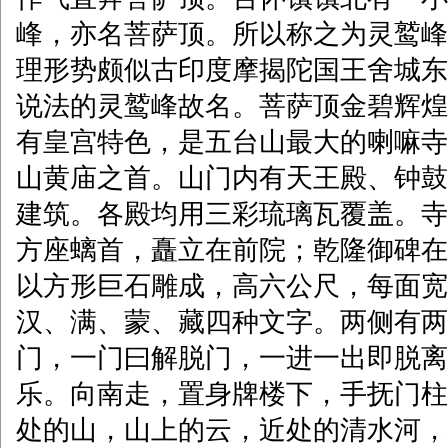
峰，亦名菩萨顶。所以称之为灵鹫峰
理形势颇似古印度摩揭陀国王舍城东
说法的灵鹫峰故名。菩萨顶金碧辉煌
有皇宫特色，是五台山最大的喇嘛寺
山黄庙之首。山门内有天王殿、钟鼓
建筑。各殿均用三彩琉璃瓦覆盖。寺
方座螭首，矗立在前院；乾隆御碑在
以方形巨石雕成，高六公尺，每面宽
汉、满、蒙、藏四种文字。两侧有两
门，一门曰解脱门，一进一出即脱离
乐。向南走，置身牌楼下，手抚门柱
处的山，山上的云，近处的清水河，