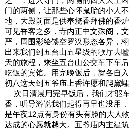
之一，进入寺门，两侧的四大天王凶
门的两侧，让那些心怀鬼胎的小人不
地，大殿前面是供奉烧香拜佛的香炉
可见香客之多，寺内正中文殊阁，文
严，周围彩绘镂空罗汉形态各异，栩
出来我们到五台山五星级的歌厅去嘘
天的旅程，乘坐五台山公交车下车后
吃饭的宾馆。用完晚饭后，就各自入
初八这天到五爷庙上香许愿和爬黛螺
次日清晨用完早饭后，我们才驱车
香，听导游说我们起得再早也没用，
是午夜12点有身份有头有脸的大人
达成的心愿就越大。五爷庙内主建筑