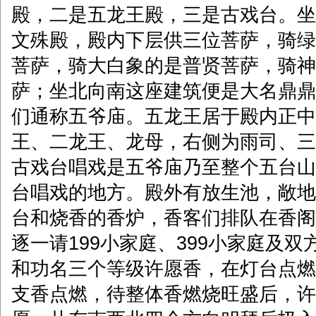
殿，二是五龙王殿，三是古戏台。坐
文殊殿，殿内下层供三位菩萨，骑绿
菩萨，骑大白象的是普贤菩萨，骑神
萨；坐北向南这座建筑便是大名鼎鼎
们通称五爷庙。五龙王居于殿内正中
王、二龙王、龙母，右侧为雨司、三
古戏台唱戏是五爷庙乃至整个五台山
台唱戏的地方。殿外有放生池，敞地
台和烧香的香炉，香客们排队在香阁
逐一请199小家庭、399小家庭及双
和功名三个等级许愿香，在灯台点燃
支香点燃，待整体香燃烧旺盛后，许