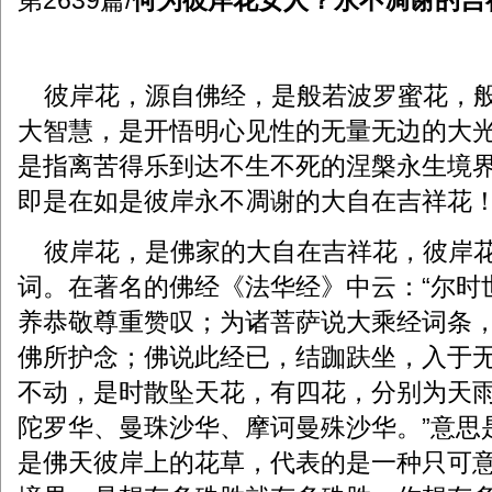
第2639篇/
何为彼岸花女人？永不凋谢的
彼岸花，源自佛经，是般若波罗蜜花，般
大智慧，是开悟明心见性的无量无边的大
是指离苦得乐到达不生不死的涅槃永生境
即是在如是彼岸永不凋谢的大自在吉祥花
彼岸花，是佛家的大自在吉祥花，彼岸花
词。在著名的佛经《法华经》中云：“尔时
养恭敬尊重赞叹；为诸菩萨说大乘经词条
佛所护念；佛说此经已，结跏趺坐，入于
不动，是时散坠天花，有四花，分别为天
陀罗华、曼珠沙华、摩诃曼殊沙华。”意思
是佛天彼岸上的花草，代表的是一种只可