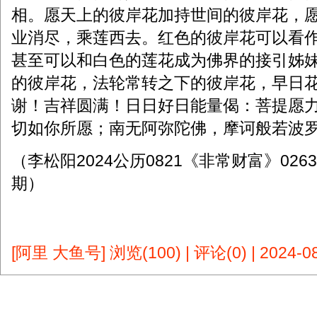
相。愿天上的彼岸花加持世间的彼岸花，
业消尽，乘莲西去。红色的彼岸花可以看
甚至可以和白色的莲花成为佛界的接引姊
的彼岸花，法轮常转之下的彼岸花，早日
谢！吉祥圆满！日日好日能量偈：菩提愿
切如你所愿；南无阿弥陀佛，摩诃般若波罗
（李松阳2024公历0821《非常财富》0263
期）
[阿里 大鱼号]
浏览(100)
|
评论(0)
|
2024-08