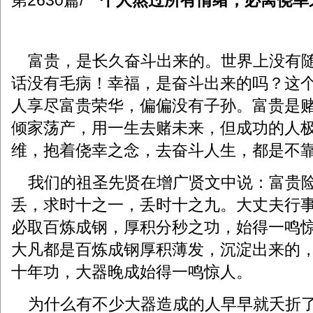
第2630篇/
一个人熬过所有情绪，必离侥幸
富贵，是长久奋斗出来的。世界上没有随
话没有毛病！幸福，是奋斗出来的吗？这
人享尽富贵荣华，偏偏没有子孙。富贵是
倾家荡产，用一生去赌未来，但成功的人
维，抱着侥幸之念，去奋斗人生，都是不
我们的祖圣先贤在增广贤文中说：富贵险
丢，求时十之一，丢时十之九。大丈夫行
必取百炼成钢，厚积分秒之功，始得一鸣
大凡都是百炼成钢厚积薄发，沉淀出来的
十年功，大器晚成始得一鸣惊人。
为什么有不少大器造成的人早早就夭折了