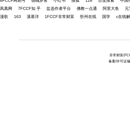
8FCCF网易号
德魄岁客
小红书
搜狐
126
百度搜索
中国
凤凰网
7FCCF知 乎
盐选作者平台
佛教一点通
阿里大鱼
元
漫歌
163
溪慕洋
1FCCF非常财富
忻州在线
国学
c在线
非常财富(FCC
备案/许可证