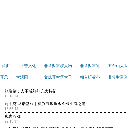
首页
上善文化
非常财富榜人物
非常财富道
五台山大世
开示
大观园
文殊开智悟大千
朝台听荷心
非常财富道
张瑞敏：人不成熟的几大特征
13:16:24
刘杰克:从诺基亚手机兴衰谈当今企业生存之道
15:56:43
私家游戏
22:13:37