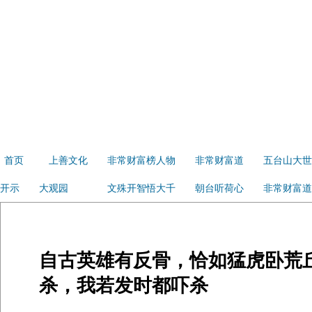
首页
上善文化
非常财富榜人物
非常财富道
五台山大世
开示
大观园
文殊开智悟大千
朝台听荷心
非常财富道
自古英雄有反骨，恰如猛虎卧荒
杀，我若发时都吓杀