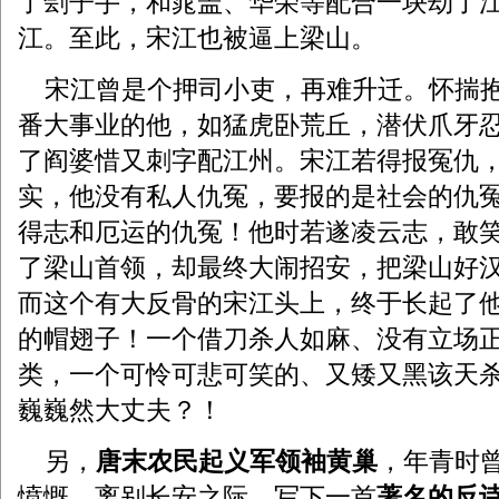
了刽子手，和晁盖、华荣等配合一块劫了
江。至此，宋江也被逼上梁山。
宋江曾是个押司小吏，再难升迁。怀揣抱
番大事业的他，如猛虎卧荒丘，潜伏爪牙
了阎婆惜又刺字配江州。宋江若得报冤仇
实，他没有私人仇冤，要报的是社会的仇
得志和厄运的仇冤！他时若遂凌云志，敢
了梁山首领，却最终大闹招安，把梁山好
而这个有大反骨的宋江头上，终于长起了
的帽翅子！一个借刀杀人如麻、没有立场
类，一个可怜可悲可笑的、又矮又黑该天
巍巍然大丈夫？！
另，
唐末农民起义军领袖黄巢
，年青时
愤慨，离别长安之际，写下一首
著名的反