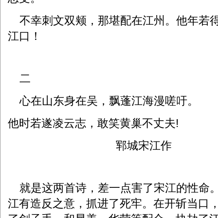
不幸刺文双颊，那堪配在江州。他年若得
江口！
二
心在山东身在吴，飘蓬江海漫嗟吁。
他时若遂凌云志，敢笑黄巢不丈夫!
郓城宋江作
就是这两首诗，差一点害了宋江的性命。
江有造反之意，抓进了死牢。在开斩当口