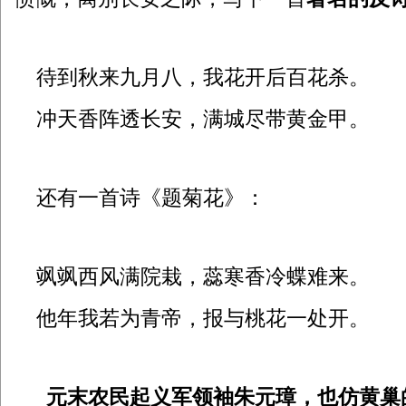
待到秋来九月八，我花开后百花杀。
冲天香阵透长安，满城尽带黄金甲。
还有一首诗《题菊花》：
飒飒西风满院栽，蕊寒香冷蝶难来。
他年我若为青帝，报与桃花一处开。
元末农民起义军领袖朱元璋，也仿黄巢