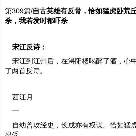
第309篇/
自古英雄有反骨，恰如猛虎卧荒
杀，我若发时都吓杀
宋江反诗：
宋江到江州后，在浔阳楼喝醉了酒，心中
了两首反诗。
西江月
一
自幼曾攻经史，长成亦有权谋。恰如猛虎
忍受。