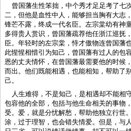
曾国藩生性笨拙，中个秀才足足考了七次
二，但他是血性中人，能够担当胸有大志
锋芒不露，终成一代名臣。左宗棠幼有神
多得贵人赏识，曾国藩疏荐他任浙江巡抚
臣。年轻时的左宗棠，恃才傲物连曾国藩
此惺惺相惜引为知己，曾国藩有过人的包
恩的丈夫情怀，在曾国藩最需要他的时候
而出。他们既能相遇，也能相知，帮助了
己。
人生难得，不是知己，是相遇却不能相守
包容他的全部，包括与他生命相关的事物
受。爱，就是分忧解愁，帮助他独立行世
涂，过于理智，也会错失情爱。但是，与