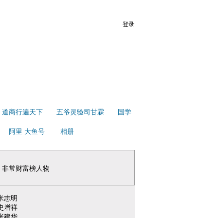
登录
道商行遍天下
五爷灵验司甘霖
国学
阿里 大鱼号
相册
非常财富榜人物
米志明
史增祥
张建华