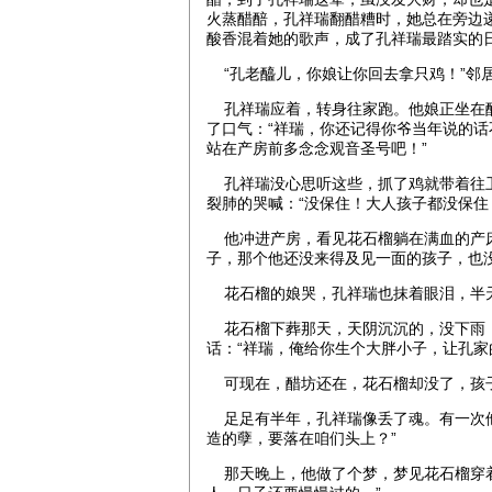
火蒸醋醅，孔祥瑞翻醋糟时，她总在旁边
酸香混着她的歌声，成了孔祥瑞最踏实的
“孔老醯儿，你娘让你回去拿只鸡！”邻居
孔祥瑞应着，转身往家跑。他娘正坐在醋
了口气：“祥瑞，你还记得你爷当年说的
站在产房前多念念观音圣号吧！”
孔祥瑞没心思听这些，抓了鸡就带着往卫
裂肺的哭喊：“没保住！大人孩子都没保住
他冲进产房，看见花石榴躺在满血的产床
子，那个他还没来得及见一面的孩子，也
花石榴的娘哭，孔祥瑞也抹着眼泪，半
花石榴下葬那天，天阴沉沉的，没下雨，
话：“祥瑞，俺给你生个大胖小子，让孔家
可现在，醋坊还在，花石榴却没了，孩
足足有半年，孔祥瑞像丢了魂。有一次他
造的孽，要落在咱们头上？”
那天晚上，他做了个梦，梦见花石榴穿着