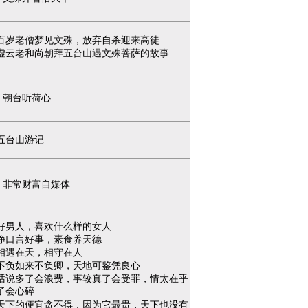
百岁老僧梦见文殊，放弃自杀迎来高徒
虚云老和尚朝拜五台山遇文殊菩萨的故事
朝台听荷心
五台山游记
非常财富自媒体
好男人，喜欢什么样的女人
净口言好事，素食养天德
相遇在天，相守在人
不负如来不负卿，天地可鉴凭良心
话说多了会浪费，事较真了会受罪，情太在乎
了会心碎
天下的便宜贪不得，因为它最贵，天下也没有