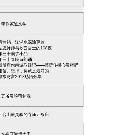
李作家道文学
最营销，江湖水深浪更急
弘愿禅师与妙云居士的108夜
年三十演讲小品
年三十春晚诗朗诵
新版唐僧南游取经记——菩萨传授心灵密码
相信、坚持，你就是最好的！
非常财富2013感悟分享
五爷灵验司甘霖
五台山最灵验的寺庙五爷庙
文殊开智悟大千