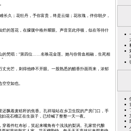
”
难长久；花牡丹，予你富贵，终是云烟；花玫瑰，伴你朝夕，
烂的莲花，在朦胧中格外耀眼。声音至此停顿，似在等待什
的梵唱：“第四位……名唤花金莲。她与你骨血相融，生死相
”
丈光芒，刺得他睁不开眼。一股熟悉的醋香扑面而来，浓郁
边空空如也。
还飘着麦秸秆的焦香。孔祥瑞站在乡卫生院的产房门口，手
媳妇花石榴正在生孩子，已经喊了整整一天一夜。
穿着件红布衫，笑起来嘴角有个浅浅的梨涡。孔家世代酿
是西村里的殷实人家。花石榴勤快，每天天不亮就起来帮着烧