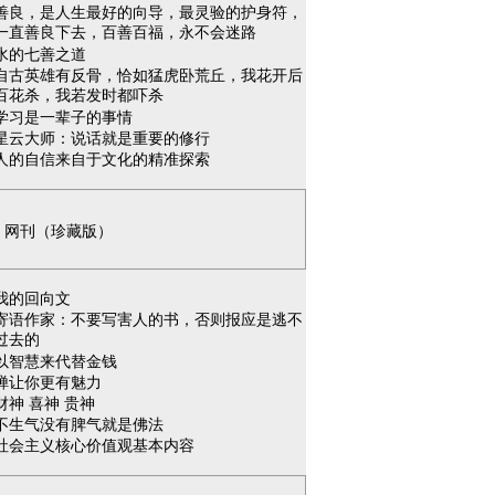
善良，是人生最好的向导，最灵验的护身符，
一直善良下去，百善百福，永不会迷路
水的七善之道
自古英雄有反骨，恰如猛虎卧荒丘，我花开后
百花杀，我若发时都吓杀
学习是一辈子的事情
星云大师：说话就是重要的修行
人的自信来自于文化的精准探索
网刊（珍藏版）
我的回向文
寄语作家：不要写害人的书，否则报应是逃不
过去的
以智慧来代替金钱
禅让你更有魅力
财神 喜神 贵神
不生气没有脾气就是佛法
社会主义核心价值观基本内容