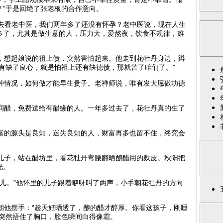
？”于是回绝了张老板的合作意向。
天去看老中医，我们两年多了还没有怀孕？老中医说，现在人生
多了，尤其是做生意的人，压力大，爱熬夜，饮食不规律，难
想起娘说的祖上债，突然害怕起来。他走到花牡丹身边，蹲
没有缺了良心，就是怕祖上还有缺德债，那就苦了咱们了。”
情况，如何做才能早生贵子。老禅师说，唯有发大愿做功德
醋，免费送给有醋缘的人。一年多过去了，花牡丹真的生了
的源头是良知，迷失良知的人，财富再多也留不住，终究会
子，站在醋坊里，看花牡丹弯腰翻晒酿醋用的麸皮。秋阳把
光。
儿。”他怀里的儿子跟着咿呀叫了两声，小手朝花牡丹的方向
他摆手：“趁天好晒透了，酿的醋才醇厚。你看这孩子，刚睡
，突然捂住了胸口，脸色瞬间白得像霜。