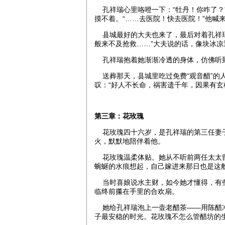
孔祥瑞心里咯噔一下：“牡丹！你咋了？
摸不着。“……去医院！快去医院！”他喊
县城最好的大夫也来了，最后对着孔祥瑞
般来不及抢救……”大夫说的话，像块冰凉
孔祥瑞抱着她渐渐冷透的身体，仿佛听
送葬那天，县城里吃过免费“观音醋”的
叹：“好人不长命，祸害遗千年，因果有玄
第三章：花玫瑰
花玫瑰四十六岁，是孔祥瑞的第三任妻子
火，默默地陪伴着他。
花玫瑰温柔体贴。她从不听前两任太太留
蜿蜒的水痕想起，自己嫁进来那日也是这
当时喜娘说水主财，如今她才懂得，有些
临终前攥在手里的合欢扇。
她给孔祥瑞泡上一壶老醋茶——用陈醋冲
子最安稳的时光。花玫瑰不怎么管醋坊的