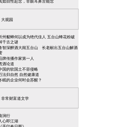
真如自性起念，非眼耳鼻舌能念
大观园
忻州貂蝉何以成为绝代佳人 五台山蜂花粉破
解千古之谜
鲁智深醉酒大闹五台山 长老献出五台山解酒
蜜
品牌传播作家第一人
煮酒论道
中国的软国土不容侵略
万法归自然 自然健康道
冬眠的企业何时会苏醒？
非常财富道文学
南涧行
人心即江湖
《手印春日图》