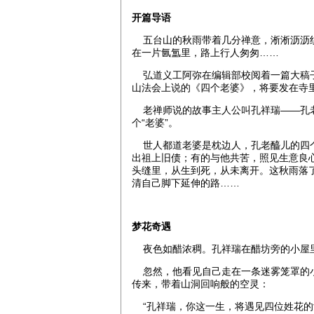
开篇导语
五台山的秋雨带着几分禅意，淅淅沥沥织
在一片氤氲里，路上行人匆匆……
弘道义工阿弥在编辑部校阅着一篇大稿子
山法会上说的《四个老婆》，将要发在寺
老禅师说的故事主人公叫孔祥瑞——孔老
个“老婆”。
世人都道老婆是枕边人，孔老醯儿的四个
出祖上旧债；有的与他共苦，照见生意良
头缝里，从生到死，从未离开。这秋雨落
清自己脚下延伸的路……
梦花奇遇
夜色如醋浓稠。孔祥瑞在醋坊旁的小屋里
忽然，他看见自己走在一条迷雾笼罩的小
传来，带着山洞回响般的空灵：
“孔祥瑞，你这一生，将遇见四位姓花的