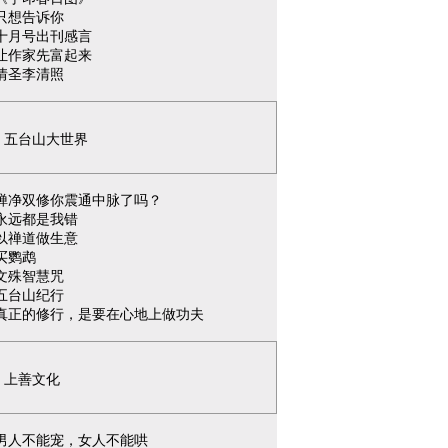
只想告诉你
十月号出刊感言
让作家先富起来
情圣李清照
五台山大世界
禅净双修你震通中脉了吗？
永远都是我错
以禅道做生意
买鹦鹉
文殊智慧咒
五台山纪行
真正的修行，是要在心地上做功夫
上善文化
男人不能宠，女人不能哄