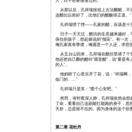
人，日子还要慢慢过的。”
从那以后，孔祥瑞按祖上古法酿醋，不添
这醋比以前好了，比他们的醋酸得正道。”
孔祥瑞愣了愣——孔家的醋，应该是十
日子一天天过，醋坊的生意越来越好，可
保住的孩子，想起娘说的“报应”。有一次
俺孔家真有孽债，俺愿意一个人还，求您
从五台山回来，孔祥瑞在醋坊里请了个弘
他还把自己酿的醋叫“观音醋”，说“要是
的人”。
他妈听了心里乐开了花，说：“祥瑞啊，
临门的……”
孔祥瑞只是笑：“图个心安吧。”
然而，有时夜深人静，孔祥瑞依然会想起
了命，看看自己这副能扛能跑的身子，忽
夭折，总是留不住的。因为身体的这个欲
第二章 花牡丹