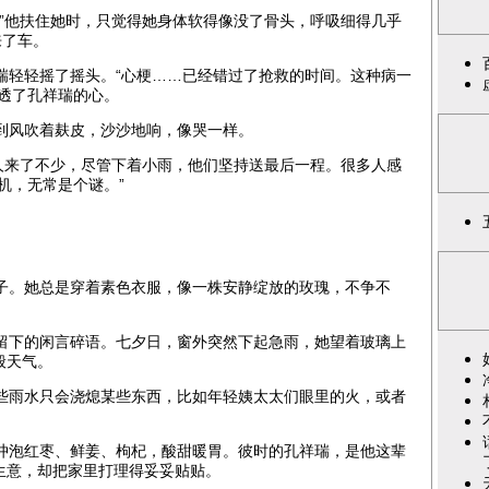
”他扶住她时，只觉得她身体软得像没了骨头，呼吸细得几乎
来了车。
轻轻摇了摇头。“心梗……已经错过了抢救的时间。这种病一
透了孔祥瑞的心。
到风吹着麸皮，沙沙地响，像哭一样。
人来了不少，尽管下着小雨，他们坚持送最后一程。很多人感
机，无常是个谜。”
。她总是穿着素色衣服，像一株安静绽放的玫瑰，不争不
下的闲言碎语。七夕日，窗外突然下起急雨，她望着玻璃上
般天气。
雨水只会浇熄某些东西，比如年轻姨太太们眼里的火，或者
泡红枣、鲜姜、枸杞，酸甜暖胃。彼时的孔祥瑞，是他这辈
生意，却把家里打理得妥妥贴贴。