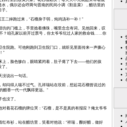
递水，偶尔还会哼两句晋南的民间小调‌《割韭菜》，醋坊里的
日子。
王二婶跑过来，“石榴身子弱，炖鸡汤补一补！”
坊的门槛上，手里捻着佛珠，嘴里念念有词。见他回来，叹
话不？咱孔家以前开过票号，你太爷爷坑过人家的救命钱……你
生院跑。可他刚跑到卫生院门口，就听见里面传来一声撕心
！”
上，脸色惨白，眼睛紧闭着，肚子瘪了下去——他们的孩
没了。
天没说出一句话。
却闷得人喘不过气。孔祥瑞站在坟前，想起花石榴曾说过的
的醋香一代一代飘得更远。”
子也没了。
对着花石榴的牌位哭：“石榴，是不是真的有报应？俺太爷爷
红布衫，站在醋坊里，笑着对他说：“祥瑞，酿好醋，做好