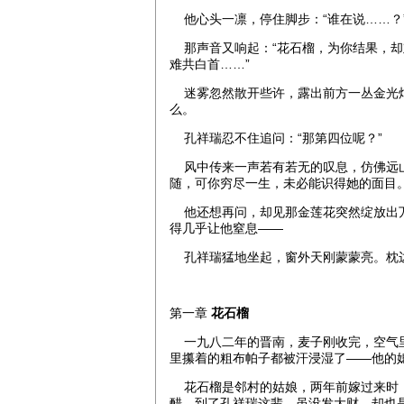
他心头一凛，停住脚步：“谁在说……？
那声音又响起：“花石榴，为你结果，却
难共白首……”
迷雾忽然散开些许，露出前方一丛金光灿
么。
孔祥瑞忍不住追问：“那第四位呢？”
风中传来一声若有若无的叹息，仿佛远山
随，可你穷尽一生，未必能识得她的面目。
他还想再问，却见那金莲花突然绽放出万
得几乎让他窒息——
孔祥瑞猛地坐起，窗外天刚蒙蒙亮。枕
第一章
花石榴
一九八二年的晋南，麦子刚收完，空气里
里攥着的粗布帕子都被汗浸湿了——他的
花石榴是邻村的姑娘，两年前嫁过来时，
醋，到了孔祥瑞这辈，虽没发大财，却也