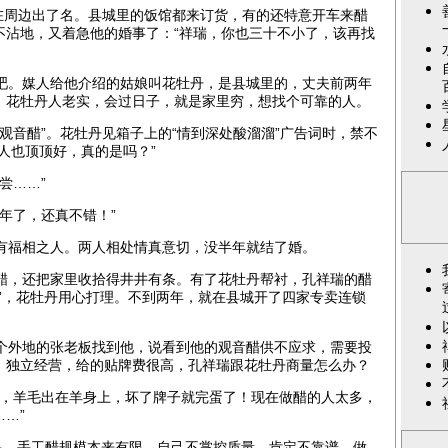
在周边出了名。县城里的饭馆都来订货，有的还特意开车来醋
不沾地，又着急他的婚事了：“祥瑞，你也三十不小了，该再找
。媒人给他介绍的姑娘叫花牡丹，是县城里的，丈夫前两年
，花牡丹人老实，会过日子，就是家里穷，想找个可靠的人。
音醋”。花牡丹见箱子上的“情到深处酸溜溜”广告词时，禁不
人也顶顶好，真的是吗？”
尝……”
年了，还真不错！”
有福相之人。两人相处情真意切，没半年就结了婚。
，还把家里收拾得井井有条。有了花牡丹帮衬，孔祥瑞的醋
”，花牡丹用心打理。不到两年，就在县城开了四家专卖连锁
外地的张老板找到他，说看到他的观音醋供不应求，需要投
，独立经营，给的贴牌费很高，孔祥瑞跟花牡丹商量怎么办？
，羊毛出在羊身上，坏了牌子就完蛋了！现在做醋的人太多，
…”
，手工醋规模本来有限，自己不掌控质量，肯定不靠谱。做