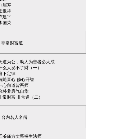
刘眉寿
王俊祥
卢建平
李国荣
非常财富道
天道为公，助人为善者必大成
什么人发不了财（一）
当下定律
有随喜心 修心开智
一心向道皆吾师
俭朴养廉气自华
非常财富 非常道（二）
台内名人名僧
五爷庙方丈释禧生法师