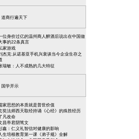
道商行遍天下
一位身价过亿的温州商人醉酒后说出在中国做
大事的22条真言
私家游戏
刘杰克:从诺基亚手机兴衰谈当今企业生存之
道
张瑞敏：人不成熟的几大特征
国学开示
儒家思想的本质就是普世价值
玄奘法师西天取经持诵《心经》的殊胜经历
了凡改命
文昌帝君阴骘文
彭鑫：仁义礼智信对健康的影响
人生培根教育第一课《弟子规》全解