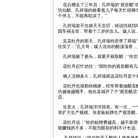
花石榴走了三年后，孔祥瑞的“观音醋”
坊拉醋。孔祥瑞的娘看着儿子每天忙得脚
个伴儿，不能再耽误了。”
孔祥瑞架不住娘天天念叨，就说找就找吧
因车祸去世，带着个三岁的女儿。媒人说
见花牡丹的那天，孔祥瑞特意带了两箱“观
住笑了：“孔大哥，媒人说你的醋顶顶香，
孔祥瑞挠了挠头，就要开箱取醋：“你尝
花牡丹赶忙劝住：“我吃你的观音醋有几
俩人没聊多久，孔祥瑞就说花牡丹是个
花牡丹也很勤快顾家，经常帮着做醋卖醋
坊越做越顺手。他在县城开了个“观音醋店
店。
生意火，孔祥瑞洋洋得意。有一次，一个
资扩大生产规模。张老板贴牌生产观音醋
花牡丹说：“给的贴牌费越高，越不靠谱
能赚钱的不多，不能为眼前的利不计长远…
孔祥瑞说：“现在吃手工醋的人越来越多