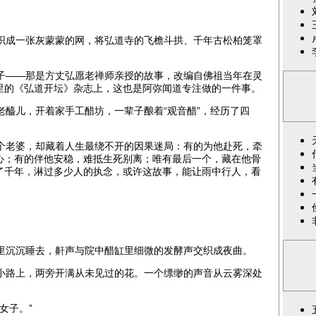
成一张灰蒙蒙的网，将弘道寺的飞檐斗拱、千年古松柏笼罩
——那是方丈弘愿老禅师亲授的故事，改编自佛祖当年在灵
里的《弘道开坛》杂志上，这也是阿弥闻道专注做的一件事。
醯儿，开着家手工醋坊，一辈子酿着“观音醋”，经历了四
老婆，却藏着人生最绕不开的因果迷局：有的为他赴死，牵
心；有的伴他安稳，难抵生死别离；唯有最后一个，藏在他骨
了千年，淋过多少人的执念，或许这故事，能让雨中行人，看
沉沉睡去，鼾声与院中醋缸里细微的发酵声交织成夜曲。
路上，两旁开满从未见过的花。一个缥缈的声音从云雾深处
女子。”