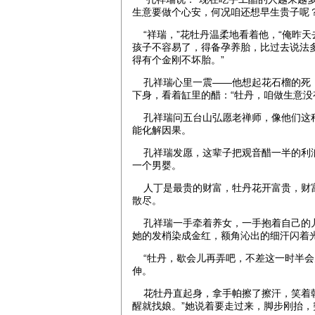
生意要做个心安，何况咱还想早生贵子呢
“祥瑞，”花牡丹温柔地看着他，“俺昨
孩子不容易了，得备孕养胎，比过去说法
得有个金刚不坏胎。”
孔祥瑞心里一震——他想起花石榴的死，
下身，看着缸里的醋：“牡丹，咱做生意
孔祥瑞问五台山弘愿老禅师，像他们这种
能化解因果。
孔祥瑞发愿，这辈子把观音醋一半的利润
一个男婴。
人丁是最贵的财富，牡丹花开富贵，财富
散尽。
孔祥瑞一手牵着养女，一手抱着自己的儿
她的发梢染成金红，额角沁出的细汗闪着
“牡丹，歇会儿再弄吧，不差这一时半会
伸。
花牡丹直起身，拿手帕擦了擦汗，笑着朝
醒就找娘。”她说着要走过来，脚步刚抬