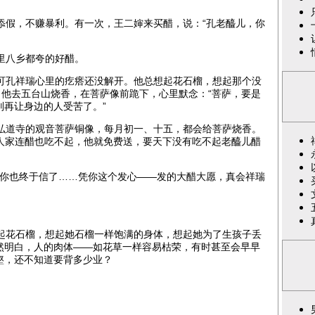
假，不赚暴利。有一次，王二婶来买醋，说：“孔老醯儿，你
里八乡都夸的好醋。
孔祥瑞心里的疙瘩还没解开。他总想起花石榴，想起那个没
，他去五台山烧香，在菩萨像前跪下，心里默念：“菩萨，要是
别再让身边的人受苦了。”
道寺的观音菩萨铜像，每月初一、十五，都会给菩萨烧香。
有人家连醋也吃不起，他就免费送，要天下没有吃不起老醯儿醋
你也终于信了……凭你这个发心——发的大醋大愿，真会祥瑞
花石榴，想起她石榴一样饱满的身体，想起她为了生孩子丢
然明白，人的肉体——如花草一样容易枯荣，有时甚至会早早
壑，还不知道要背多少业？