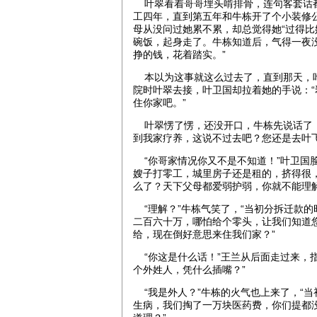
叶翠看着哥哥埋头啃排骨，连句客套话都
工四年，直到第五年和牛栋开了个小装修
母从没问过她累不累，却总觉得她“过得比
碗饭，起身走了。牛栋知道后，气得一夜
挣的钱，花着踏实。”
本以为这事就这么过去了，直到那天，叶
院时叶翠去接，叶卫国却拉着她的手说：
住你家吧。”
叶翠愣了愣，还没开口，牛栋先说话了：
到我家疗养，这说不过去吧？您还是去叶
“你哥家情况你又不是不知道！”叶卫国
嫂子打零工，城里房子还是租的，挤得很
么了？天下父母都爱弱护弱，你就不能理解
“理解？”牛栋气笑了，“当初分拆迁款
二百六十万，哪怕给个零头，让我们知道
给，现在倒好意思来住我们家？”
“你这是什么话！”王兰从后面走过来，
个外姓人，凭什么插嘴？”
“我是外人？”牛栋的火气也上来了，“
生病，我们掏了一万块医药费，你们提都