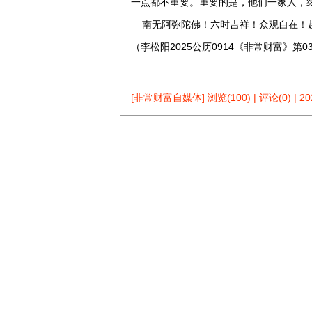
一点都不重要。重要的是，他们一家人，
南无阿弥陀佛！六时吉祥！众观自在！越
（李松阳2025公历0914《非常财富》第03
[非常财富自媒体]
浏览(100)
|
评论(0)
|
20