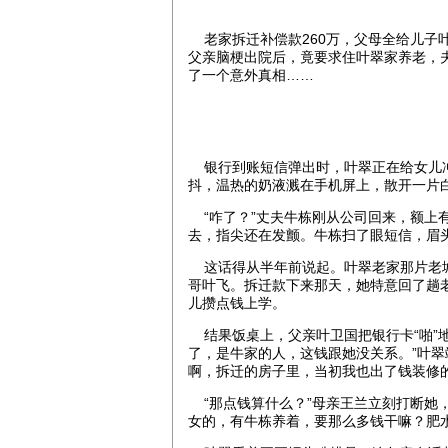
老家拆迁补偿款260万，父母全给儿子叶
父亲脑梗出院后，竟要求住叶翠家养老，
了一个意外真相……
银行到账短信弹出时，叶翠正在给女儿冲奶
抖，温热的奶液溅在手机屏上，散开一片
“咋了？”丈夫牛栋刚从公司回来，额上
去，指尖还在发颤。牛栋扫了眼短信，眉头
这话得从半年前说起。叶翠老家那片老城
哥叶飞。拆迁款下来那天，她特意回了趟
儿攒点钱上学。
结果饭桌上，父亲叶卫国把银行卡“啪”
了，是牛家的人，这钱跟她没关系。”叶翠
啊，拆迁的房子里，当初我也出了钱装修的
“那点钱算什么？”母亲王兰立刻打断她
女的，有牛栋养着，要那么多钱干嘛？肥