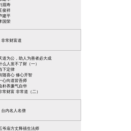
刘眉寿
王俊祥
卢建平
李国荣
非常财富道
天道为公，助人为善者必大成
什么人发不了财（一）
当下定律
有随喜心 修心开智
一心向道皆吾师
俭朴养廉气自华
非常财富 非常道（二）
台内名人名僧
五爷庙方丈释禧生法师