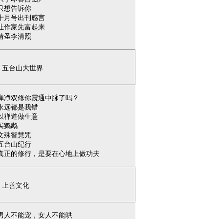
只想告诉你
十月号出刊感言
让作家先富起来
情圣李清照
五台山大世界
禅净双修你震通中脉了吗？
永远都是我错
以禅道做生意
买鹦鹉
文殊智慧咒
五台山纪行
真正的修行，是要在心地上做功夫
上善文化
男人不能宠，女人不能哄