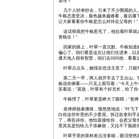
道理？”
几个人吵来吵去，引来了不少围观的人。
牛栋态度坚决，脸色越来越难看，最后撂
让大家看看你牛栋是怎么对待岳父母的！”
这话彻底把牛栋惹毛了，他拉着叶翠就走
资格住！”
回家的路上，叶翠一直沉默。牛栋知道她
偏心了。咱们要是这次让他们住进来，以
通天地人很有智慧，咱们去问问他，看看这
叶翠点点头，她现在也没主意了，只能
第二天一早，两人就开车去了五台山。弘
板说你俩看——只见上面写着：“今天上午
笑着说：“莫急，叶翠有个好兄长，给了你
牛栋愣了，叶翠更是睁大了眼睛：“老禅
老禅师捻着佛珠，慢悠悠地说：“叶飞下
白你这些年受的不少委屈。拆迁款拿到手
了，再告诉你。他怕直接给你，会惹父母
里其实是怕给儿子添麻烦，又拉不下脸跟
叶翠手里的茶杯差点没拿稳，眼泪突然就