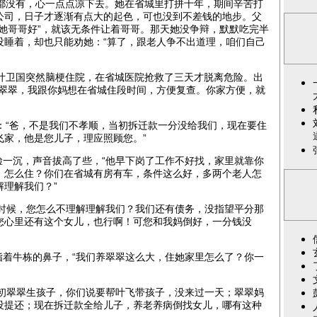
没有，心一点点凉下去。她在省城里打拼十年，期间辛苦打
公司，日子才逐渐有点大的起色，可也没到不差钱的地步。父
她哥哥好”，就该无条件让着哥哥。那天她没争辩，默默吃完半
没睡着，却也只能劝她：“算了，跟老人争不出道理，咱们自己
卫国突然脑梗住院，在省城医院抢救了三天才脱离危险。出
“翠翠，我跟你妈想在省城住段时间，方便复查。你家方便，就
“爸，不是我们不孝顺，当初拆迁款一分没给我们，现在要住
飞家，他是您儿子，理应照顾您。”
脸一沉，声音拔高了些，“他早下岗了工作不好找，家里就靠你
，怎么住？你们在省城有房有车，条件这么好，多两个老人怎
理解我们？”
的时候，您怎么不理解理解我们？我们还有债务，没指望平分那
您心里还有这个女儿，也行啊！可您和我妈倒好，一分钱没
指着牛栋的鼻子，“我们养翠翠这么大，住她家里怎么了？你一
当初翠翠生孩子，你们说要帮叶飞带孩子，没来过一天；翠翠妈
没提还；现在拆迁款全给儿子，养老养病倒找女儿，哪有这种