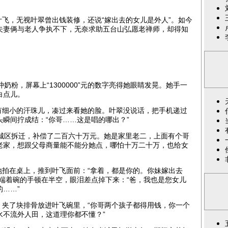
飞，无视叶翠曾出钱装修，还说“嫁出去的女儿是外人”。如今
夫妻俩与老人争执不下，无奈求助五台山弘愿老禅师，却得知
粉，屏幕上“1300000”元的数字亮得她眼睛发晃。她手一
白点儿。
有细小的汗珠儿，凑过来看她的脸。叶翠没说话，把手机递过
瞬间拧成结：“你哥……这是唱的哪出？”
区拆迁，补偿了二百六十万元。她是家里老二，上面有个哥
老家，想跟父母商量能不能分她点，哪怕十万二十万，也给女
地拍在桌上，推到叶飞面前：“拿着，都是你的。你妹嫁出去
端着碗的手顿在半空，眼泪差点掉下来：“爸，我也是您女儿
……”
，夹了块排骨放进叶飞碗里，“你哥两个孩子都得用钱，你一个
水不流外人田，这道理你都不懂？”