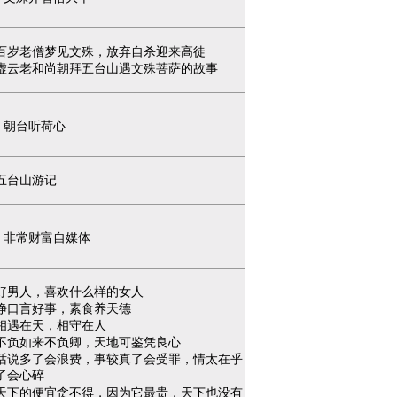
百岁老僧梦见文殊，放弃自杀迎来高徒
虚云老和尚朝拜五台山遇文殊菩萨的故事
朝台听荷心
五台山游记
非常财富自媒体
好男人，喜欢什么样的女人
净口言好事，素食养天德
相遇在天，相守在人
不负如来不负卿，天地可鉴凭良心
话说多了会浪费，事较真了会受罪，情太在乎
了会心碎
天下的便宜贪不得，因为它最贵，天下也没有