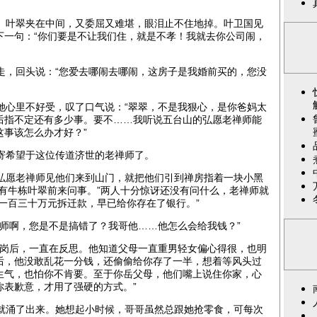
叶翠夹在中间，又委屈又难堪，眼泪止不住地掉。叶卫国见
下一句：“你们要是不让我们住，就是不孝！我就去你公司闹，
，回头说：“您爱去哪闹去哪闹，这房子是我婚前买的，您没
心里不好受，叹了口气说：“翠翠，不是我狠心，是你爸妈太
后指不定还有多少事。要不……我听说五台山的弘愿老禅师能
事该怎么办才好？”
寄希望于这位传道济世的老禅师了。
愿老禅师见他们来到山门，就把他们引到禅房指着一块小黑
有牛栋叶翠前来问事。”两人十分惊讶还没有问什么，老禅师就
一百三十万元拆迁款，早已给你存在了银行。”
师啊，您是不是搞错了？我哥他……他怎么会给我钱？”
岗后，一直在反思。他知道父母一直重男轻女偏心得很，也明
后，他没敢乱花一分钱，还偷偷给你存了一半，想着等风头过
生气，也怕你不肯要。至于你岳父母，他们嘴上说住你家，心
你表歉意，才用了强硬的方式。”
涌了出来。她想起小时候，哥哥虽然总跟她抢零食，可每次