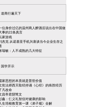
道商行遍天下
一位身价过亿的温州商人醉酒后说出在中国做
大事的22条真言
私家游戏
刘杰克:从诺基亚手机兴衰谈当今企业生存之
道
张瑞敏：人不成熟的几大特征
国学开示
儒家思想的本质就是普世价值
玄奘法师西天取经持诵《心经》的殊胜经历
了凡改命
文昌帝君阴骘文
彭鑫：仁义礼智信对健康的影响
人生培根教育第一课《弟子规》全解