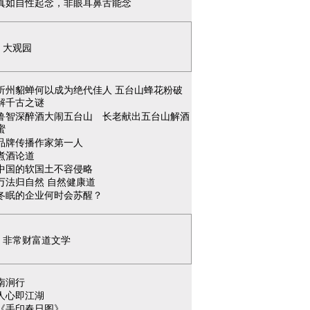
真如自性起念，非眼耳鼻舌能念
大观园
忻州貂蝉何以成为绝代佳人 五台山蜂花粉破
解千古之谜
鲁智深醉酒大闹五台山 长老献出五台山解酒
蜜
品牌传播作家第一人
煮酒论道
中国的软国土不容侵略
万法归自然 自然健康道
冬眠的企业何时会苏醒？
非常财富道文学
南涧行
人心即江湖
《手印春日图》