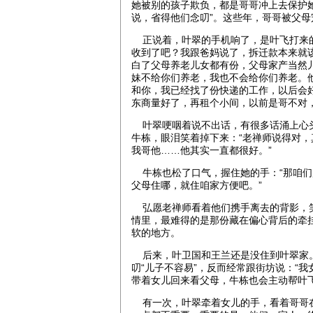
她被别的孩子欺负，都是哥哥冲上去保护
说，省得他们念叨”。这些年，哥哥被父
正说着，叶翠的手机响了，是叶飞打来的
收到了吧？我跟爸妈说了，拆迁款本来就
白了父母养老儿女都有份，父母家产当然
妹不给你们养老，我也不会给你们养老。
和你，我已经找了份快递的工作，以后会
东商量好了，再租个小间，以前是哥不对，
叶翠哽咽着说不出话，有很多话涌上心头
牛栋，眼泪笑着掉下来：“老禅师说得对
我哥他……他其实一直都很好。”
牛栋也松了口气，握住她的手：“那咱们
父母住哪，就住咱家方便吧。”
弘愿老禅师看着他们携手离去的背影，笑
情里，最难得的是那份藏在偏心背后的牵
软的地方。
后来，叶卫国和王兰还是没住到叶翠家。
叨“儿子不容易”，反而经常跟街坊说：“
带着女儿回来看父母，牛栋也会主动帮叶
有一次，叶翠牵着女儿的手，看着哥哥在