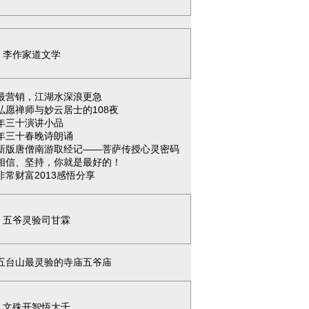
李作家道文学
最营销，江湖水深浪更急
弘愿禅师与妙云居士的108夜
年三十演讲小品
年三十春晚诗朗诵
新版唐僧南游取经记——菩萨传授心灵密码
相信、坚持，你就是最好的！
非常财富2013感悟分享
五爷灵验司甘霖
五台山最灵验的寺庙五爷庙
文殊开智悟大千