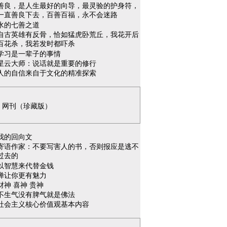
善良，是人生最好的向导，最灵验的护身符，
一直善良下去，百善百福，永不会迷路
水的七善之道
自古英雄有反骨，恰如猛虎卧荒丘，我花开后
百花杀，我若发时都吓杀
学习是一辈子的事情
星云大师：说话就是重要的修行
人的自信来自于文化的精准探索
网刊（珍藏版）
我的回向文
寄语作家：不要写害人的书，否则报应是逃不
过去的
以智慧来代替金钱
禅让你更有魅力
财神 喜神 贵神
不生气没有脾气就是佛法
社会主义核心价值观基本内容