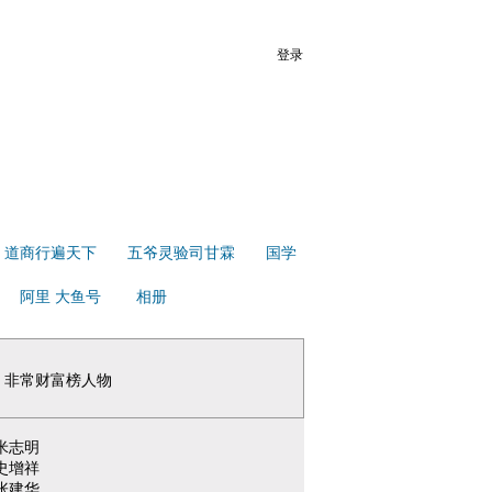
登录
道商行遍天下
五爷灵验司甘霖
国学
阿里 大鱼号
相册
非常财富榜人物
米志明
史增祥
张建华