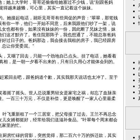
她；她上大学时，哥哥还偷偷给她塞过不少钱，说“别跟爸妈
母宠得越来越懒，可心里，其实一直记着这个妹妹。
。她接起电话，就听见哥哥有些局促的声音：“翠翠，那笔钱
该有你一半，他们一开始不同意，后来我跟他们吵了一架，说
儿女也都有份，如果没有妹妹的一份，因此断了兄妹之情，妹
他们这才默许了。爸住院那阵子，我也想通了，不能总靠爸妈
好好过日子的。爸妈那边，我会接去我租的房子，我已经跟房
总让你受委屈。”
，又咽了回去，只能一个劲地自己点头。挂了电话，她看着
，真相，是一朝一夕看不出来的，只有日久用心才能体会到的。
赶紧回去吧，跟爸妈道个歉，其实我那天说话也太冲了。至于
着摇了摇头。世人总说重男轻女是家宅之祸，却忘了血脉亲
挂。一百三十万元，不仅是补偿，更是唤醒了一家人心里最柔
叶飞重新租了一个三居室，把父母接了过去。王兰不再总念
我女儿女婿都挺好，经常给我们送滋补食品。”叶翠每个周末都会
飞家里的忙。
厨房忙碌的背影，突然觉得，那二百六十万的拆迁款，其实